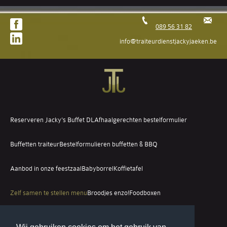
089 56 31 82
info@traiteurdienstjackyjaeken.be
Reserveren Jacky's Buffet DL
Afhaalgerechten bestelformulier
Buffetten traiteur
Bestelformulieren buffetten & BBQ
Aanbod in onze feestzaal
Babyborrel
Koffietafel
Zelf samen te stellen menu
Broodjes enzo!
Foodboxen
Eetdagen / Take-Away / Verenigingen
Dienst
Contact