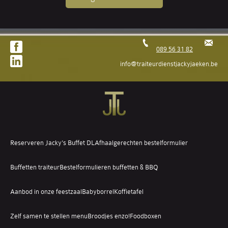
089 56 31 82
info@traiteurdienstjackyjaeken.be
Reserveren Jacky's Buffet DL
Afhaalgerechten bestelformulier
Buffetten traiteur
Bestelformulieren buffetten & BBQ
Aanbod in onze feestzaal
Babyborrel
Koffietafel
Zelf samen te stellen menu
Broodjes enzo!
Foodboxen