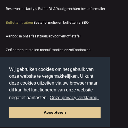
Reserveren Jacky's Buffet DL
Afhaalgerechten bestelformulier
Buffetten traiteur
Bestelformulieren buffetten & BBQ
Aanbod in onze feestzaal
Babyborrel
Koffietafel
Zelf samen te stellen menu
Broodjes enzo!
Foodboxen
Eetdagen / Take-Away / Verenigingen
Dienst
Contact
Wij gebruiken cookies om het gebruik van
onze website te vergemakkelijken. U kunt
Algemene voorwaarden feestzaal & traiteur
Huur materiaal
deze cookies uitzetten via uw browser maar
dit kan het functioneren van onze website
Onze Partners
Vacatures
negatief aantasten.
Onze privacy verklaring.
Accepteren
© Jacky Jae
ken