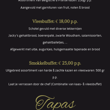
Assortiment van Belgische & Franse kazen: 250gr p.p.
Aangevuld met garnituren van fruit, noten & brood
Vleesbuffet:
€
18,00 p.p.
Schotel gevuld met diverse lekkernijen
Jacky's gehaktbrood, boerenpaté, zwarte Woudham, salamisoorten,
gehaktballetjes, ...
Afgewerkt met uitje, augurkjes, huisgemaakte tapenade en brood
Smokkelbuffet:
€
25,00 p.p.
Uitgebreid assortiment van harde & zachte kazen en vleeswaren: 500 gr
p.p.
Laat je verrassen door de chef (Combinatie van kaas- & vleesbuffet)
Tapas