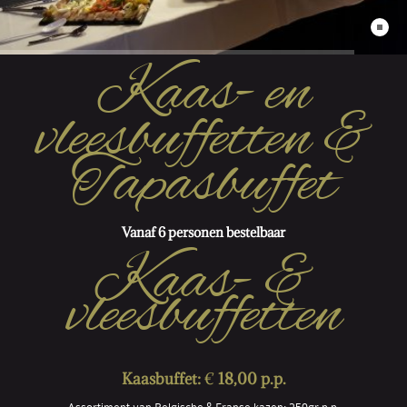
Kaas- en
vleesbuffetten &
Tapasbuffet
Vanaf 6 personen bestelbaar
Kaas- &
vleesbuffetten
Kaasbuffet:
€
18,00 p.p.