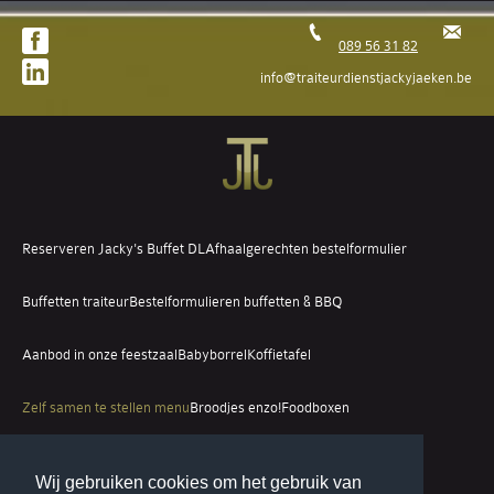
089 56 31 82
info@traiteurdienstjackyjaeken.be
Reserveren Jacky's Buffet DL
Afhaalgerechten bestelformulier
Buffetten traiteur
Bestelformulieren buffetten & BBQ
Aanbod in onze feestzaal
Babyborrel
Koffietafel
Zelf samen te stellen menu
Broodjes enzo!
Foodboxen
Eetdagen / Take-Away / Verenigingen
Dienst
Contact
Wij gebruiken cookies om het gebruik van